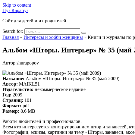
Skip to content
Пуз Карапуз
Сайт для детей и их родителей
Search for:
Главная
»
Интересы и хобби женщины
»
Книги и журналы по 
Альбом «Шторы. Интерьер» № 35 (май 
Автор
shurapopov
Название:
Альбом «Шторы. Интерьер» № 35 (май 2009)
Автор:
MAIKL51
Издательство:
некоммерческое издание
Год:
2009
Страниц:
101
Формат:
pdf
Размер:
8.6 MB
Работы любителей и профессионалов.
Всем кто интересуется конструированием штор и занавесей, кт
Фотографии, эскизы, картинки на тему «Шторы, занавеси, аксе