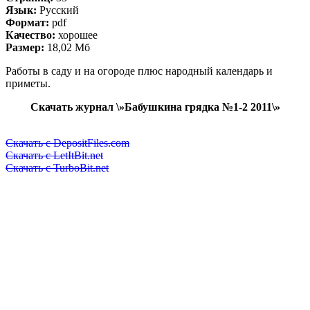
Язык:
Русский
Формат:
pdf
Качество:
хорошее
Размер:
18,02 Мб
Работы в саду и на огороде плюс народный календарь и
приметы.
Скачать журнал \»Бабушкина грядка №1-2 2011\»
Скачать с DepositFiles.com
Скачать с LetItBit.net
Скачать с TurboBit.net