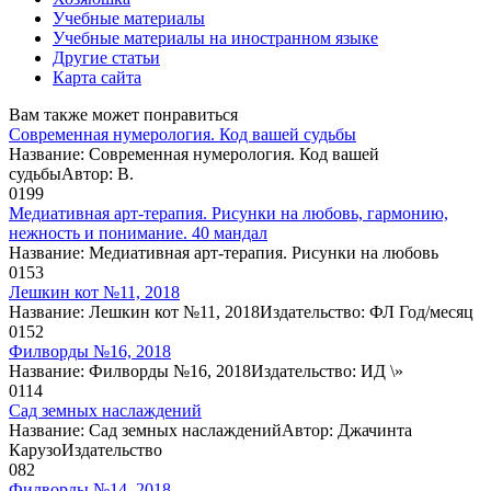
Учебные материалы
Учебные материалы на иностранном языке
Другие статьи
Карта сайта
Вам также может понравиться
Современная нумерология. Код вашей судьбы
Название: Современная нумерология. Код вашей
судьбыАвтор: В.
0
199
Медиативная арт-терапия. Рисунки на любовь, гармонию,
нежность и понимание. 40 мандал
Название: Медиативная арт-терапия. Рисунки на любовь
0
153
Лешкин кот №11, 2018
Название: Лешкин кот №11, 2018Издательство: ФЛ Год/месяц
0
152
Филворды №16, 2018
Название: Филворды №16, 2018Издательство: ИД \»
0
114
Сад земных наслаждений
Название: Сад земных наслажденийАвтор: Джачинта
КарузоИздательство
0
82
Филворды №14, 2018