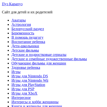
Skip
Пуз Карапуз
to
Сайт для детей и их родителей
content
Аватары
Астрология
Белорусский раздел
Беременность
В помощь педагогу
Воспитание ребенка
Дети-школьники
Детские фильмы
Детские и подростковые сериалы
Детские и семейные художественные фильмы
Обучающие фильмы для женщин
Здоровье ребенка
Игры
Игры для Nintendo DS
Игры для Nintendo Wii
Игры для PlayStation
Игры для PSP
Игры для XboX
Интересное
Интересы и хобби женщины
Книги и журналы для женщин