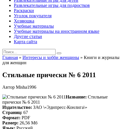
Развлекательные игры для детей
Развлекательные игры для подростков
Раскраски
Уголок покупателя
Хозяюшка
Учебные материалы
Учебные материалы на иностранном языке
Другие статьи
Карта сайта
Search
for:
Главная
»
Интересы и хобби женщины
»
Книги и журналы
для женщин
Стильные прически № 6 2011
Автор
Misha1996
Название:
Стильные
прически № 6 2011
Издательство:
ЗАО \»Эдипресс-Конлига\»
Страниц:
67
Формат:
PDF
Размер:
26,56 Мб
Язык:
Русский