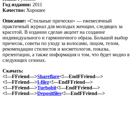
Год издания:
2011
Качество:
Хорошее
Описание:
«Стильные прически» — ежемесячный
практичный журнал для молодых женщин, следящих за
красотой. В издании сделан акцент на создание
индивидуального и гармоничного образа. Большой выбор
причесок, советы по уходу за волосами, лицом, телом,
рекомендации стилистов и косметологов, показы,
презентации, а также информация о том, что будет модно в
следующих сезонах.
Скачать:
<!—FFriend—>
Shareflare
<!—EndFFriend—>
<!—FFriend—>
I-filez
<!—EndFFriend—>
<!—FFriend—>
Turbobit
<!—EndFFriend—>
<!—FFriend—>
Depositfiles
<!—EndFFriend—>