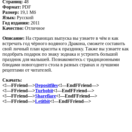
Страниц:
48
Формат:
PDF
Размер:
19,1 Мб
Язык:
Русский
Год издания:
2011
Качество:
Отличное
Описание:
На страницах выпуска вы узнаете в чём и как
встречать год чёрного водяного Дракона, сможете составить
свой личный план красоты к празднику. Также вы узнаете как
подобрать подарок по знаку зодиака и устроить большой
праздник для малышей. Познакомитесь с традиционными
блюдами новогоднего стола в разных странах и лучшими
рецептами от читателей.
Скачать:
<!—FFriend—>
Depositfiles
<!—EndFFriend—>
<!—FFriend—>
Turbobit
<!—EndFFriend—>
<!—FFriend—>
Shareflare
<!—EndFFriend—>
<!—FFriend—>
Letitbit
<!—EndFFriend—>