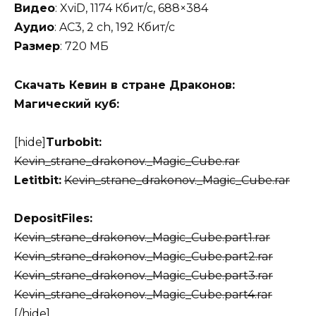
Видео
: XviD, 1174 Кбит/с, 688×384
Аудио
: AC3, 2 ch, 192 Кбит/с
Размер
: 720 МБ
Скачать Кевин в стране Драконов:
Магический куб:
[hide]
Turbobit:
Kevin_strane_drakonov._Magic_Cube.rar
Letitbit:
Kevin_strane_drakonov._Magic_Cube.rar
DepositFiles:
Kevin_strane_drakonov._Magic_Cube.part1.rar
Kevin_strane_drakonov._Magic_Cube.part2.rar
Kevin_strane_drakonov._Magic_Cube.part3.rar
Kevin_strane_drakonov._Magic_Cube.part4.rar
[/hide]