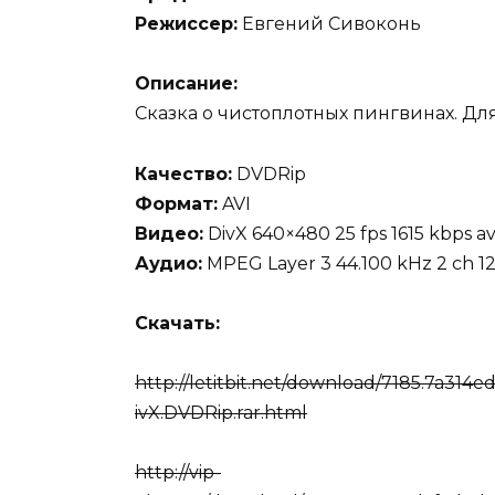
Режиссер:
Евгений Сивоконь
Описание:
Сказка о чистоплотных пингвинах. Для
Качество:
DVDRip
Формат:
AVI
Видео:
DivX 640×480 25 fps 1615 kbps avg
Аудио:
MPEG Layer 3 44.100 kHz 2 ch 1
Скачать:
http://letitbit.net/download/7185.7a314
ivX.DVDRip.rar.html
http://vip-