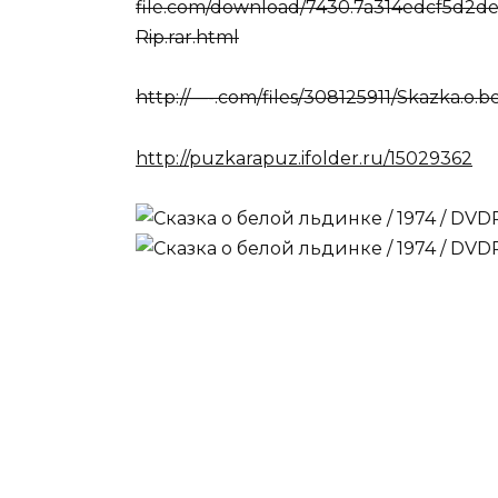
file.com/download/7430.7a314edcf5d2def
Rip.rar.html
http://—-.com/files/308125911/Skazka.o.be
http://puzkarapuz.ifolder.ru/15029362