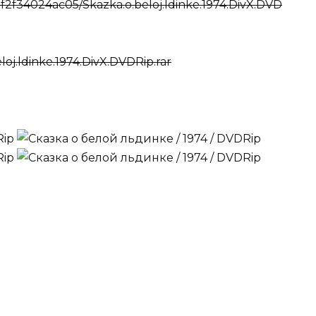
2f34024ac05/Skazka.o.beloj.ldinke.1974.DivX.DVD
loj.ldinke.1974.DivX.DVDRip.rar