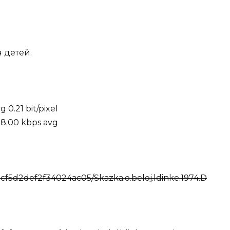
 детей.
 0.21 bit/pixel
28.00 kbps avg
edcf5d2def2f34024ac05/Skazka.o.beloj.ldinke.1974.D