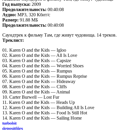
Год выпуска:
2009
Продолжительность:
00:40:08
Аудио:
MP3, 320 Кбит/с
Размер:
91.88 МБ
Продолжительность:
00:40:08
Саундтрек к фильму Там, где живут чудовища. 14 треков.
Tреклист:
01. Karen O and the Kids — Igloo
02. Karen O and the Kids — All Is Love
03. Karen O and the Kids — Capsize
04. Karen O and the Kids — Worried Shoes
05. Karen O and the Kids — Rumpus
06. Karen O and the Kids — Rumpus Reprise
07. Karen O and the Kids — Hideaway
08. Karen O and the Kids — Cliffs
09. Karen O and the Kids — Animal
10. Carter Burwell — Lost Fur
11. Karen O and the Kids — Heads Up
12. Karen O and the Kids — Building All Is Love
13. Karen O and the Kids — Food Is Still Hot
14. Karen O and the Kids — Sailing Home
turbobit
depositfiles