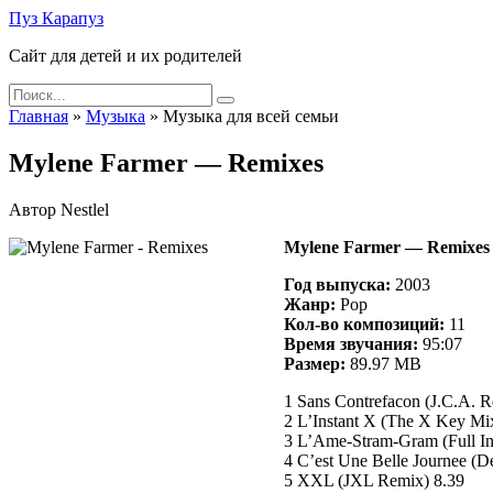
Skip
Пуз Карапуз
to
Сайт для детей и их родителей
content
Search
for:
Главная
»
Музыка
»
Музыка для всей семьи
Mylene Farmer — Remixes
Автор
Nestlel
Mylene Farmer — Remixes
Год выпуска:
2003
Жанр:
Pop
Кол-во композиций:
11
Время звучания:
95:07
Размер:
89.97 MB
1 Sans Contrefacon (J.C.A. R
2 L’Instant X (The X Key Mi
3 L’Ame-Stram-Gram (Full Int
4 C’est Une Belle Journee (D
5 XXL (JXL Remix) 8.39