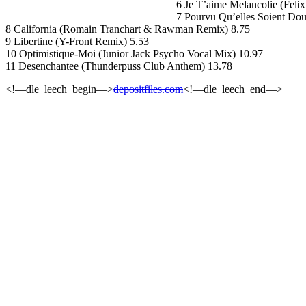
6 Je T’aime Melancolie (Feli
7 Pourvu Qu’elles Soient Do
8 California (Romain Tranchart & Rawman Remix) 8.75
9 Libertine (Y-Front Remix) 5.53
10 Optimistique-Moi (Junior Jack Psycho Vocal Mix) 10.97
11 Desenchantee (Thunderpuss Club Anthem) 13.78
<!—dle_leech_begin—>
depositfiles.com
<!—dle_leech_end—>