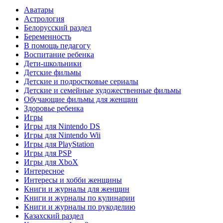
Аватары
Астрология
Белорусский раздел
Беременность
В помощь педагогу
Воспитание ребенка
Дети-школьники
Детские фильмы
Детские и подростковые сериалы
Детские и семейные художественные фильмы
Обучающие фильмы для женщин
Здоровье ребенка
Игры
Игры для Nintendo DS
Игры для Nintendo Wii
Игры для PlayStation
Игры для PSP
Игры для XboX
Интересное
Интересы и хобби женщины
Книги и журналы для женщин
Книги и журналы по кулинарии
Книги и журналы по рукоделию
Казахский раздел