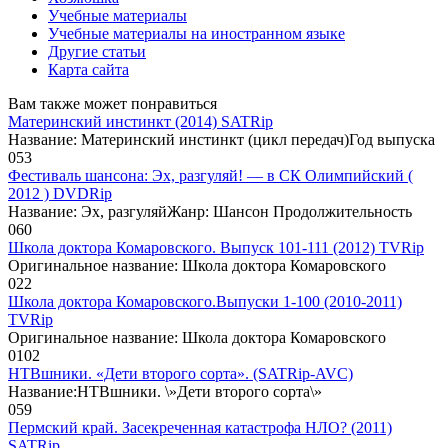
Учебные материалы
Учебные материалы на иностранном языке
Другие статьи
Карта сайта
Вам также может понравиться
Материнский инстинкт (2014) SATRip
Название: Материнский инстинкт (цикл передач)Год выпуска
0
53
Фестиваль шансона: Эх, разгуляй! — в СК Олимпийский (
2012 ) DVDRip
Название: Эх, разгуляйЖанр: Шансон Продолжительность
0
60
Школа доктора Комаровского. Выпуск 101-111 (2012) TVRip
Оригинальное название: Школа доктора Комаровского
0
22
Школа доктора Комаровского.Выпуски 1-100 (2010-2011)
TVRip
Оригинальное название: Школа доктора Комаровского
0
102
НТВшники. «Дети второго сорта». (SATRip-AVC)
Название:НТВшники. \»Дети второго сорта\»
0
59
Пермский край. Засекреченная катастрофа НЛО? (2011)
SATRip