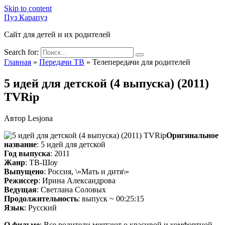
Skip to content
Пуз Карапуз
Сайт для детей и их родителей
Search for:
Главная
»
Передачи ТВ
»
Телепередачи для родителей
5 идей для детской (4 выпуска) (2011)
TVRip
Автор
Lesjona
Оригинальное
название
: 5 идей для детской
Год выпуска
: 2011
Жанр
: ТВ-Шоу
Выпущено
: Россия, \»Мать и дитя\»
Режиссер
: Ирина Александрова
Ведущая
: Светлана Соловых
Продолжительность
: выпуск ~ 00:25:15
Язык
: Русский
О фильме
: Все родители мечтают о красивой и комфортной