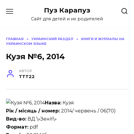
Skip
Пуз Карапуз
to
content
Сайт для детей и их родителей
ГЛАВНАЯ
»
УКРАИНСКИЙ РАЗДЕЛ
»
КНИГИ И ЖУРНАЛЫ НА
УКРАИНСКОМ ЯЗЫКЕ
Кузя №6, 2014
АВТОР
TTT22
Назва:
Кузя
Рік / місяць / номер:
2014/ червень / 06(70)
Вид-во:
ВД \»Зеніт\»
Формат:
pdf