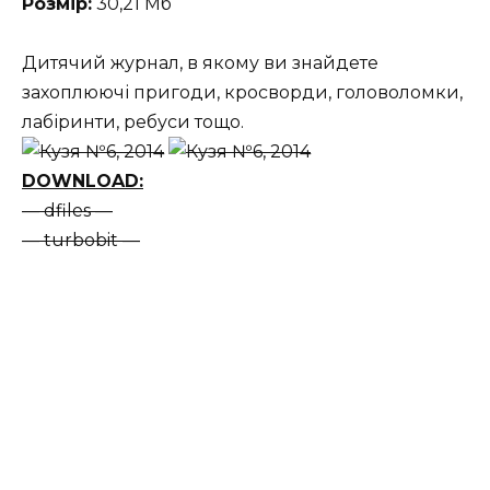
Розмір:
30,21 Мб
Дитячий журнал, в якому ви знайдете
захоплюючі пригоди, кросворди, головоломки,
лабіринти, ребуси тощо.
DOWNLOAD:
— dfiles —
— turbobit —