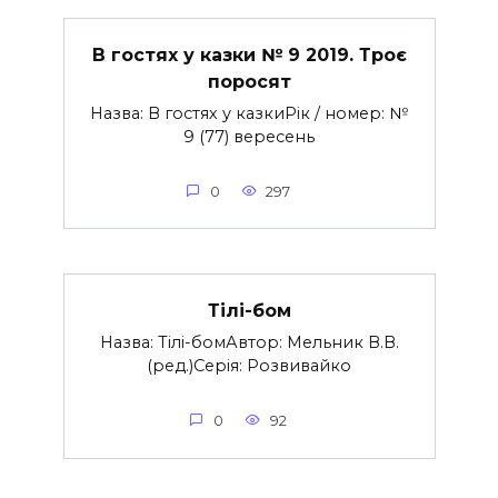
В гостях у казки № 9 2019. Троє
поросят
Назва: В гостях у казкиРік / номер: №
9 (77) вересень
0
297
Тілі-бом
Назва: Тілі-бомАвтор: Мельник В.В.
(ред.)Серія: Розвивайко
0
92