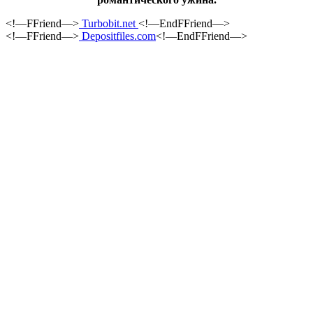
<!—FFriend—>
Turbobit.net
<!—EndFFriend—>
<!—FFriend—>
Depositfiles.com
<!—EndFFriend—>