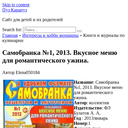
Skip to content
Пуз Карапуз
Сайт для детей и их родителей
Search for:
Главная
»
Интересы и хобби женщины
»
Книги и журналы по
кулинарии
Самобранка №1, 2013. Вкусное меню
для романтического ужина.
Автор
Elena050184
Название
: Самобранка
№1, 2013. Вкусное меню
для романтического
ужина.
Автор
: коллектив
Издательство
: ФЛ
Булатов А. А,
Год
: 2013/январь
Номер
:1