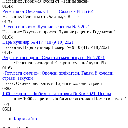
Название: Любимая кухня от «Тайны звезд»
0
1.4k.
Рецепты от Оксаны, CВ — «Салаты» № 86 (6)
Название: Рецепты от Оксаны, CВ — «
0
1.3k.
Вкусно и просто. Лучшие рецепты № 5 2021
Название: Вкусно и просто. Лучшие рецепты Год/ месяц/
0
1.6k.
Царь-кулинар № 417-418 (9-10) 2021
Название: Царь-кулинар Номер: № 9-10 (417-418)/2021
0
1.4k.
Рецепти господині. Секрети смачної кухні № 5 2021
Назва: Рецепти господині. Секрети смачної кухні Рік
0
1.6k.
«Готувати смачно»: Овочеві делікатеси. Гарячі й холодні
страви, закуски
Назва: Овочеві делікатеси. Гарячі й холодні страви
0
383
1000 секретов. Любимые заготовки № 3св 2021. Перцы
Название: 1000 секретов. Любимые заготовки Номер выпуска/
год
0
561
Карта сайта