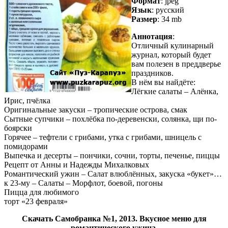
Формат
: jpeg
Язык
: русский
Размер
: 34 mb
Аннотация
:
Отличный кулинарный
журнал, который будет
вам полезен в преддверье
праздников.
В нём вы найдёте:
Лёгкие салаты – Алёнка,
Ирис, пчёлка
Оригинальные закуски – тропические острова, смак
Сытные супчики – похлёбка по-деревенски, солянка, щи по-
боярски
Горячее – тефтели с грибами, утка с грибами, шницель с
помидорами
Выпечка и десерты – пончики, сочни, торты, печенье, пиццы
Рецепт от Анны и Надежды Михалковых
Романтический ужин – Салат влюблённых, закуска «букет»…
к 23-му – Салаты – Морфлот, боевой, погоны
Пицца для любимого
торт «23 февраля»
Скачать Самобранка №1, 2013. Вкусное меню для
романтического ужина.