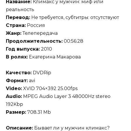
Название:
Климакс у мужчин: миф или
реальность
Перевод:
Не требуется, cубтитры: отсутствуют
Страна:
Россия
Жанр:
Телепередача
Продолжительность:
00:56:28
Год выпуска:
2010
В ролях:
Екатерина Макарова
Качество:
DVDRip
Формат:
avi
Video:
XVID 704×392 25.00fps
Audio:
MPEG Audio Layer 3 48000Hz stereo
192Kbp
Размер:
708.31 Mb
Описание:
Бывает ли у мужчин климакс?