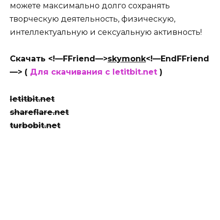
можете максимально долго сохранять
творческую деятельность, физическую,
интеллектуальную и сексуальную активность!
Скачать <!—FFriend—>
skymonk
<!—EndFFriend
—> (
Для скачивания с letitbit.net
)
letitbit.net
shareflare.net
turbobit.net