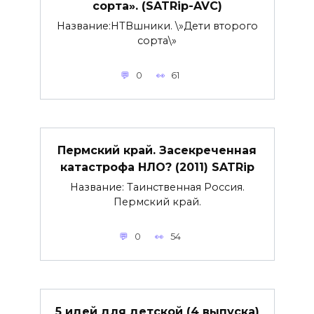
сорта». (SATRip-AVC)
Название:НТВшники. \»Дети второго
сорта\»
0
61
Пермский край. Засекреченная
катастрофа НЛО? (2011) SATRip
Название: Таинственная Россия.
Пермский край.
0
54
5 идей для детской (4 выпуска)