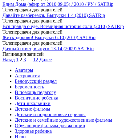
Едим Дома (эфир от 2010.09.05) / 2010 / РУ / SATRip
Телепередачи для родителей
Давайте разберемся. Выпуски 1-4 (2010) SATRip
Телепередачи для родителей
Вся правда о еде. Всемирная история соли (2010) SATRip
Телепередачи для родителей
Жить здорово! Выпуски 6-10 (2010) SATRip
Телепередачи для родителей
Дачный ответ, выпуск 13-14 (2009) SATRip
Пагинация записей
Назад
1
2
3
…
12
Далее
Аватары
Астрология
Белорусский раздел
Беременность
В помощь педагогу
Воспитание ребенка
Дети-школьники
Детские фильмы
Детские и подростковые сериалы
Детские и семейные художественные фильмы
Обучающие фильмы для женщин
Здоровье ребенка
Игры