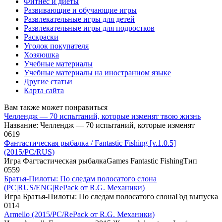
Фитнес и диеты
Развивающие и обучающие игры
Развлекательные игры для детей
Развлекательные игры для подростков
Раскраски
Уголок покупателя
Хозяюшка
Учебные материалы
Учебные материалы на иностранном языке
Другие статьи
Карта сайта
Вам также может понравиться
Челлендж — 70 испытаний, которые изменят твою жизнь
Название: Челлендж — 70 испытаний, которые изменят
0
619
Фантастическая рыбалка / Fantastic Fishing [v.1.0.5]
(2015/PC/RUS)
Игра Фагтастическая рыбалкаGames Fantastic FishingТип
0
559
Братья-Пилоты: По следам полосатого слона
(PC|RUS/ENG|RePack от R.G. Механики)
Игра Братья-Пилоты: По следам полосатого слонаГод выпуска
0
114
Armello (2015/PC/RePack от R.G. Механики)