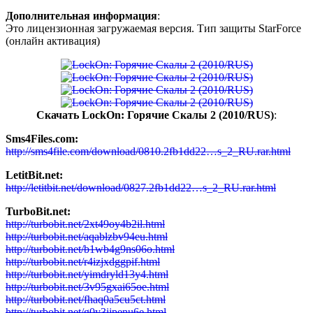
Дополнительная информация
:
Это лицензионная загружаемая версия. Тип защиты StarForce
(онлайн активация)
Скачать LockOn: Горячие Скалы 2 (2010/RUS)
:
Sms4Files.com:
http://sms4file.com/download/0810.2fb1dd22…s_2_RU.rar.html
LetitBit.net:
http://letitbit.net/download/0827.2fb1dd22…s_2_RU.rar.html
TurboBit.net:
http://turbobit.net/2xt49oy4b2il.html
http://turbobit.net/aqablzbv94eu.html
http://turbobit.net/b1wb4g9ns06o.html
http://turbobit.net/r4izjxdggpif.html
http://turbobit.net/yimdryld13y4.html
http://turbobit.net/3v95gxai65oe.html
http://turbobit.net/fhaq0a5cu5ct.html
http://turbobit.net/g0y3ijpenu6e.html