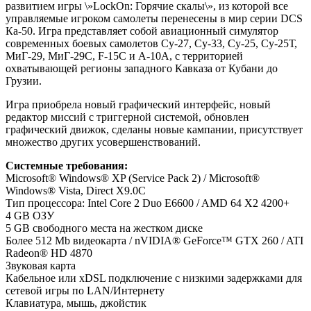
развитием игры \»LockOn: Горячие скалы\», из которой все
управляемые игроком самолеты перенесены в мир серии DCS
Ка-50. Игра представляет собой авиационный симулятор
современных боевых самолетов Су-27, Су-33, Су-25, Су-25Т,
МиГ-29, МиГ-29С, F-15C и А-10А, с территорией
охватывающей регионы западного Кавказа от Кубани до
Грузии.
Игра приобрела новый графический интерфейс, новый
редактор миссий с триггерной системой, обновлен
графический движок, сделаны новые кампании, присутствует
множество других усовершенствований.
Системные требования:
Microsoft® Windows® XP (Service Pack 2) / Microsoft®
Windows® Vista, Direct X9.0C
Тип процессора: Intel Core 2 Duo E6600 / AMD 64 X2 4200+
4 GB ОЗУ
5 GB свободного места на жестком диске
Более 512 Mb видеокарта / nVIDIA® GeForce™ GTX 260 / ATI
Radeon® HD 4870
Звуковая карта
Кабельное или xDSL подключение с низкими задержками для
сетевой игры по LAN/Интернету
Клавиатура, мышь, джойстик