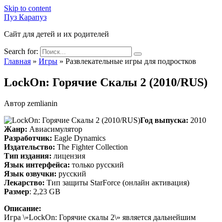
Skip to content
Пуз Карапуз
Сайт для детей и их родителей
Search for:
Главная
»
Игры
»
Развлекательные игры для подростков
LockOn: Горячие Скалы 2 (2010/RUS)
Автор
zemlianin
Год выпуска:
2010
Жанр:
Авиасимулятор
Разработчик:
Eagle Dynamics
Издательство:
The Fighter Collection
Тип издания:
лицензия
Язык интерфейса:
только русский
Язык озвучки:
русский
Лекарство:
Тип защиты StarForce (онлайн активация)
Размер
: 2,23 GB
Описание:
Игра \»LockOn: Горячие скалы 2\» является дальнейшим