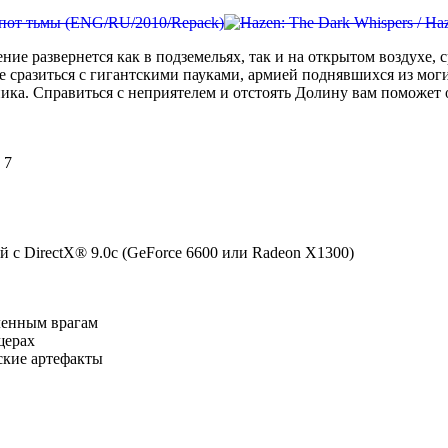
жение развернется как в подземельях, так и на открытом воздухе
е сразиться с гигантскими пауками, армией поднявшихся из мог
ика. Справиться с неприятелем и отстоять Долину вам поможет
 7
 с DirectX® 9.0c (GeForce 6600 или Radeon X1300)
сленным врагам
щерах
ские артефакты