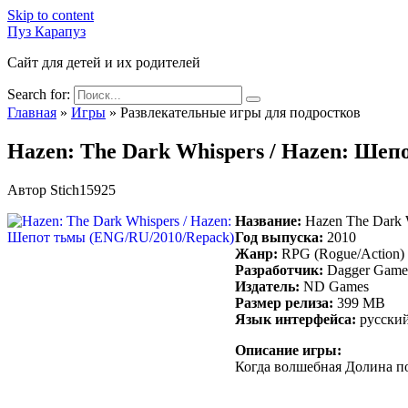
Skip to content
Пуз Карапуз
Сайт для детей и их родителей
Search for:
Главная
»
Игры
»
Развлекательные игры для подростков
Hazen: The Dark Whispers / Hazen: Ше
Автор
Stich15925
Название:
Hazen The Dark 
Год выпуска:
2010
Жанр:
RPG (Rogue/Action) /
Разработчик:
Dagger Game
Издатель:
ND Games
Размер релиза:
399 MB
Язык интерфейса:
русский
Описание игры:
Когда волшебная Долина по