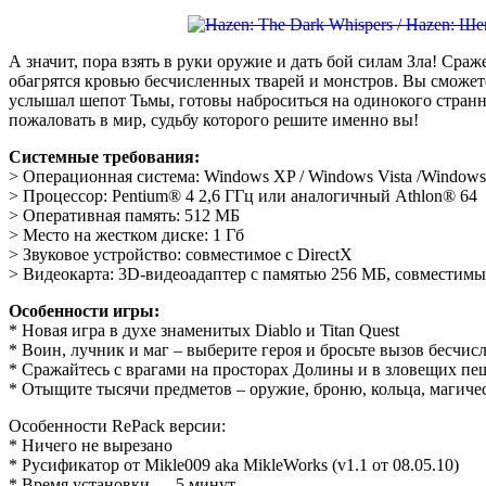
А значит, пора взять в руки оружие и дать бой силам Зла! Сра
обагрятся кровью бесчисленных тварей и монстров. Вы сможет
услышал шепот Тьмы, готовы наброситься на одинокого странн
пожаловать в мир, судьбу которого решите именно вы!
Системные требования:
> Операционная система: Windows XP / Windows Vista /Windows
> Процессор: Pentium® 4 2,6 ГГц или аналогичный Athlon® 64
> Оперативная память: 512 MБ
> Место на жестком диске: 1 Гб
> Звуковое устройство: совместимое с DirectX
> Видеокарта: 3D-видеоадаптер с памятью 256 МБ, совместимый
Особенности игры:
* Новая игра в духе знаменитых Diablo и Titan Quest
* Воин, лучник и маг – выберите героя и бросьте вызов бесчи
* Сражайтесь с врагами на просторах Долины и в зловещих пе
* Отыщите тысячи предметов – оружие, броню, кольца, магиче
Особенности RePack версии:
* Ничего не вырезано
* Русификатор от Mikle009 aka MikleWorks (v1.1 от 08.05.10)
* Время установки — 5 минут