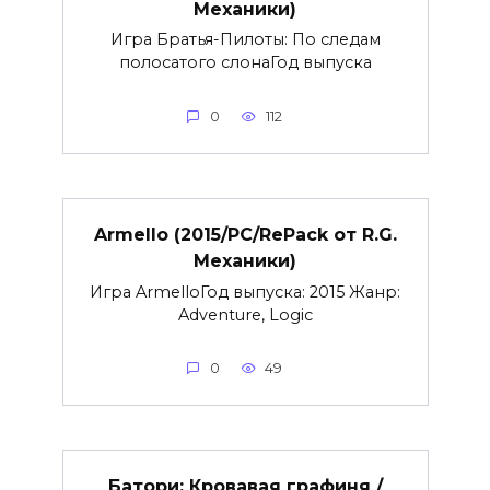
Механики)
Игра Братья-Пилоты: По следам
полосатого слонаГод выпуска
0
112
Armello (2015/PC/RePack от R.G.
Механики)
Игра ArmelloГод выпуска: 2015 Жанр:
Adventure, Logic
0
49
Батори: Кровавая графиня /