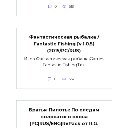
0
619
Фантастическая рыбалка /
Fantastic Fishing [v.1.0.5]
(2015/PC/RUS)
Игра Фагтастическая рыбалкаGames
Fantastic FishingТип
0
557
Братья-Пилоты: По следам
полосатого слона
(PC|RUS/ENG|RePack от R.G.