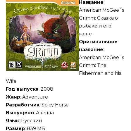
Название
:
American McGee`s
Grimm: Сказка о
рыбаке и его
жене
Оригинальное
название
:
American McGee`s
Grimm: The
Fisherman and his
Wife
Год выпуска
: 2008
Жанр
: Adventure
Разработчик
: Spicy Horse
Выпущено
: Акелла
Язык
: Русский
Размер
: 839 МБ