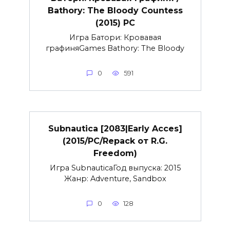
Bathory: The Bloody Countess
(2015) PC
Игра Батори: Кровавая
графиняGames Bathory: The Bloody
0
591
Subnautica [2083|Early Acces]
(2015/PC/Repack от R.G.
Freedom)
Игра SubnauticaГод выпуска: 2015
Жанр: Adventure, Sandbox
0
128